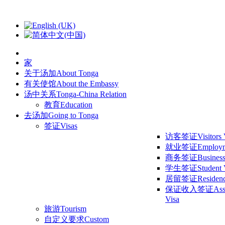
家
关于汤加
About Tonga
有关使馆
About the Embassy
汤中关系
Tonga-China Relation
教育
Education
去汤加
Going to Tonga
签证
Visas
访客签证
Visitors
就业签证
Employm
商务签证
Business
学生签证
Student 
居留签证
Residen
保证收入签证
Ass
Visa
旅游
Tourism
自定义要求
Custom