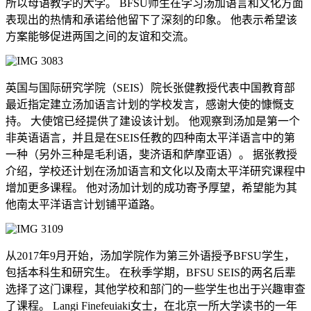
所以母语教学的大学。 BFSU师生在学习汤加语言和文化方面
表现出的热情和承诺给他留下了深刻的印象。 他表示希望该
方案能够促进两国之间的友谊和交流。
英国与国际研究学院（SEIS）院长张健教授代表中国教育部
最近指定建立汤加语言计划的学校发言，感谢大使的慷慨支
持。
大使馆已经提供了建设该计划。 他观察到汤加是第一个
非英语语言，并且是在SEIS任教的四种南太平洋语言中的第
一种（另外三种是毛利语，斐济语和萨摩亚语）。 据张教授
介绍，学校还计划在汤加语言和文化以及南太平洋研究课程中
增加更多课程。 他对汤加计划的成功寄予厚望，希望能为其
他南太平洋语言计划铺平道路。
从2017年9月开始，汤加学院作为第三外语授予BFSU学生，
包括本科生和研究生。
在秋季学期，BFSU SEIS的两名后辈
选择了这门课程，其他学校和部门的一些学生也出于兴趣审查
了课程。
Langi Finefeuiaki女士，在北京一所大学读书的一年