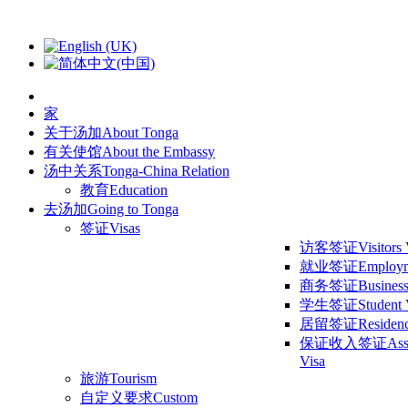
家
关于汤加
About Tonga
有关使馆
About the Embassy
汤中关系
Tonga-China Relation
教育
Education
去汤加
Going to Tonga
签证
Visas
访客签证
Visitors
就业签证
Employm
商务签证
Business
学生签证
Student 
居留签证
Residen
保证收入签证
Ass
Visa
旅游
Tourism
自定义要求
Custom