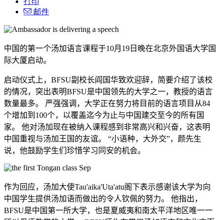
打印
邮件
中国的第一个汤加语言课程于10月19日晚在北京外国语大学国
际大厦启动。
启动仪式上，BFSU副校长阎国华致欢迎辞，简要介绍了该校
的情况，突出表明BFSU是中国领先的大学之一，教授的语言
数量最多。
严强强调，大学正在努力将目前的语言项目从84
个增加到100个，以覆盖迄今为止与中国建交至今的所有国
家。 他对汤加现在被纳入课程感到非常高兴和兴奋，这表明
中国重视与汤加王国的友谊。 “小语种，大外交”，颜先生
说，他鼓励学生们珍惜学习同安的机会。
作为回应，汤加大使Tau'aika'Uta'atu阁下表示感谢该大学为向
中国学生提供汤加语而做出的令人钦佩的努力。
他指出，
BFSU是中国第一所大学，也是夏威夷和南太平洋地区唯一一