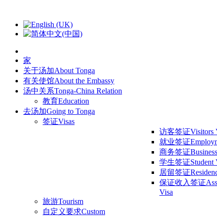
家
关于汤加
About Tonga
有关使馆
About the Embassy
汤中关系
Tonga-China Relation
教育
Education
去汤加
Going to Tonga
签证
Visas
访客签证
Visitors
就业签证
Employm
商务签证
Business
学生签证
Student 
居留签证
Residen
保证收入签证
Ass
Visa
旅游
Tourism
自定义要求
Custom