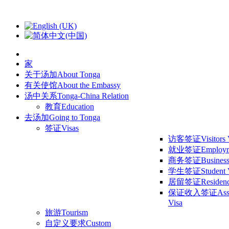
家
关于汤加
About Tonga
有关使馆
About the Embassy
汤中关系
Tonga-China Relation
教育
Education
去汤加
Going to Tonga
签证
Visas
访客签证
Visitors
就业签证
Employm
商务签证
Business
学生签证
Student 
居留签证
Residen
保证收入签证
Ass
Visa
旅游
Tourism
自定义要求
Custom