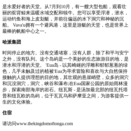
是水爱好者的天堂。从7月到10月，有一艘大型包船，观看壮
丽的驼背鲸来温暖水域交配和犊牛。您可以享受浮潜，潜水，
运动钓鱼和海上皮划艇，并前往偏远的水下洞穴和神秘的沉
船。 Vava'u拥有一个避风港，这里是游艇的天堂，也是世界上
最棒的帆船中心之一。
哈派集团
时间停止的地方。没有交通堵塞，没有人群，除了和平与安宁
之外，没有队列。这个岛屿是一个美妙的生态旅游目的地，是
潜水和浮潜的天堂。 'Eua岛 - 以其崎岖的浮雕和郁郁葱葱的绿
色，几乎未触及过的植被'Eua为寻求冒险和喜欢与大自然保持
接触的人提供理想的目的地，其壮观的悬崖峭壁，众多的洞穴
和沉没洞穴，洞穴，峡谷和瀑布;在Eua国家公园的原始雨林漫
步，探索南部海岸的岩石。纽瓦斯 - 是汤加最北部的纽瓦托塔
普和纽瓦欧的岛屿，位于瓦瓦乌和萨摩亚之间，为游客提供一
生的文化体验。
住宿
请访问www.thekingdomoftonga.com