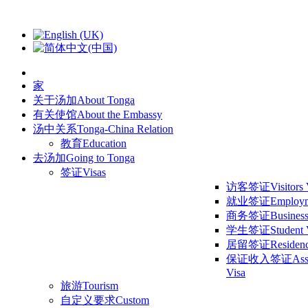
家
关于汤加
About Tonga
有关使馆
About the Embassy
汤中关系
Tonga-China Relation
教育
Education
去汤加
Going to Tonga
签证
Visas
访客签证
Visitors
就业签证
Employm
商务签证
Business
学生签证
Student 
居留签证
Residen
保证收入签证
Ass
Visa
旅游
Tourism
自定义要求
Custom