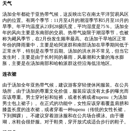
天气
汤加全年都处于亚热带气候，这反映出它在南太平洋贸易风区
内的位置。有两个季节：11月至4月的潮湿季节和5月至10月的
旱季。年平均温度从23到28摄氏度，平均湿度是75％。汤加全
年的风向主要是东南部的交易。热带气旋限于潮湿季节，也被
称为飓风季节，在2月份发生频率最高。在汤加干旱地区正常
年份的降雨量中，主要是哈阿派群和南部汤加在旱季期间低于
正常水平，特别是在季节后期。汤加的洪水并不常见，但当它
发生时，主要是由于长时间的暴雨，风暴潮和大量的海水膨
胀，主要是在汤加南部和哈帕派群这些沿海低洼地区。
连衣裙
由于汤加全年亚热带气候，建议游客穿轻便休闲服装。在公共
场所，由于汤加的尊重文化价值，服装应该没有太多的曝光而
应该尊重。男士穿衬衫和短裤，或者长裤或者tupenu（为汤加
男士包上裙子）。在正式的功能中，女性应该穿着覆盖肩膀和
膝盖长度的连衣裙，或者穿着一种tupenu（传统的女性长裙，
下到脚踝）。不建议穿着游泳服和在公共场合裸泳。由于珊
瑚，水鞋会很舒服。对于鞋类，穿开放式或适合步行的鞋子。