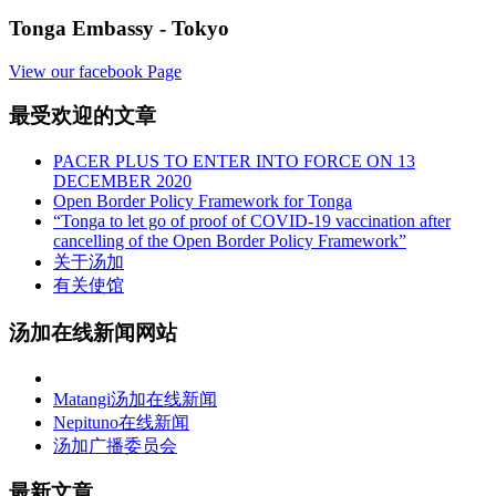
Tonga Embassy - Tokyo
View our facebook Page
最受欢迎的文章
PACER PLUS TO ENTER INTO FORCE ON 13
DECEMBER 2020
Open Border Policy Framework for Tonga
“Tonga to let go of proof of COVID-19 vaccination after
cancelling of the Open Border Policy Framework”
关于汤加
有关使馆
汤加在线新闻网站
Matangi汤加在线新闻
Nepituno在线新闻
汤加广播委员会
最新文章