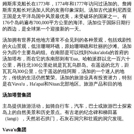
姆斯库克船长在1773年，1774年和1777年访问过汤加的。詹姆
斯库克船长对汤加人民的友善印象深刻。汤加古代波利尼西亚
王国是太平洋岛国中风景最优美，未受破坏的国家之一。有
176个岛屿遍布700,000平方公里的海洋。汤加位于国际日期行
的西边，是全球第一个迎接新的一天。
汤加拥有世界其他地方通常不会见到的各种景观，包括戏剧性
的火山景观，低洼珊瑚环礁，原始珊瑚礁和壮丽的沙滩。汤加
分为四个主要岛屿组。在南部是可以找到Nuku'alofa的首府的
汤加塔布，而在它的东南部则有'Eua。哈帕派群以北一百六十
公里，再往北100公里处就是瓦瓦乌群岛。在遥远的北方，距
瓦瓦乌300公里，位于遥远的纽阿斯，汤加的一个迷人的地
方，传统的生活仍然繁荣。汤加的旅游业具有投资潜力，特别
是在Vava'u，Ha'apai和Niuas北部地区。旅游产品和目的地
汤加塔普集团
主岛提供旅游活动，如骑自行车，汽车，巴士或旅游巴士探索
岛上的自然美景和历史景点。有古老的纪念碑和梯田墓
（langi），天然岩石拱门，石灰石洞穴和壮观的洞穴发现。
Vava'u集团