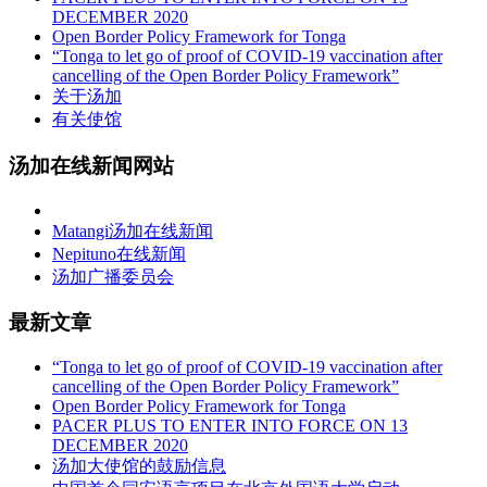
DECEMBER 2020
Open Border Policy Framework for Tonga
“Tonga to let go of proof of COVID-19 vaccination after
cancelling of the Open Border Policy Framework”
关于汤加
有关使馆
汤加在线新闻网站
Matangi汤加在线新闻
Nepituno在线新闻
汤加广播委员会
最新文章
“Tonga to let go of proof of COVID-19 vaccination after
cancelling of the Open Border Policy Framework”
Open Border Policy Framework for Tonga
PACER PLUS TO ENTER INTO FORCE ON 13
DECEMBER 2020
汤加大使馆的鼓励信息