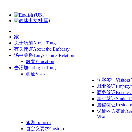
家
关于汤加
About Tonga
有关使馆
About the Embassy
汤中关系
Tonga-China Relation
教育
Education
去汤加
Going to Tonga
签证
Visas
访客签证
Visitors
就业签证
Employm
商务签证
Business
学生签证
Student 
居留签证
Residen
保证收入签证
Ass
Visa
旅游
Tourism
自定义要求
Custom