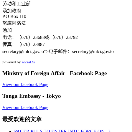
劳动和工业部
汤加政府
P.O Box 110
努库阿洛法
汤加
电话：（676）23688或（676）23792
传真：（676）23887
secretary@mlci.gov.to
">电子邮件：
secretary@mlci.gov.to
powered by
social2s
Ministry of Foreign Affair - Facebook Page
View our facebook Page
Tonga Embassy - Tokyo
View our facebook Page
最受欢迎的文章
PACER PLUS TO ENTER INTO FORCE ON 13